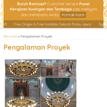
Butuh Bantuan?
Customer service
Pusat
Kerajinan Kuningan dan Tembaga
siap melayani
dan membantu Anda.
Kontak Kami
e Ongkir & Free Installasi Seluruh Pulau Jawa.
Syahrul Art Gall
Beranda
»
Pengalaman Proyek
Pengalaman Proyek