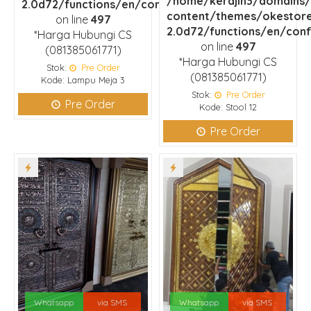
/home/kerajin3/domains/
2.0d72/functions/en/configuration.php
content/themes/okestor
on line
497
2.0d72/functions/en/conf
*Harga Hubungi CS
on line
497
(081385061771)
*Harga Hubungi CS
Stok:
Pre Order
(081385061771)
Kode: Lampu Meja 3
Stok:
Pre Order
Pre Order
Kode: Stool 12
Pre Order
Whatsapp
via SMS
Whatsapp
via SMS