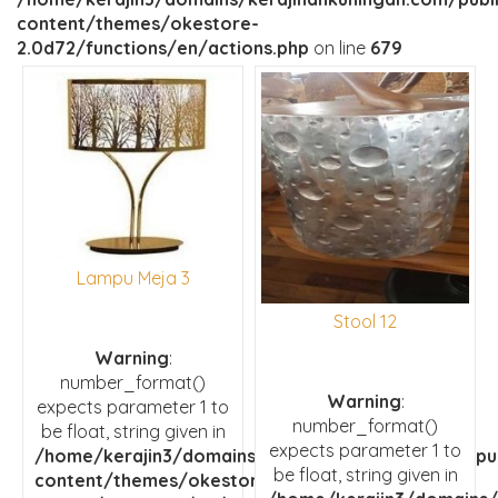
content/themes/okestore-
2.0d72/functions/en/actions.php
on line
679
Lampu Meja 3
Stool 12
Warning
:
number_format()
Warning
:
expects parameter 1 to
number_format()
be float, string given in
expects parameter 1 to
/home/kerajin3/domains/kerajinankuningan.com/pu
be float, string given in
content/themes/okestore-