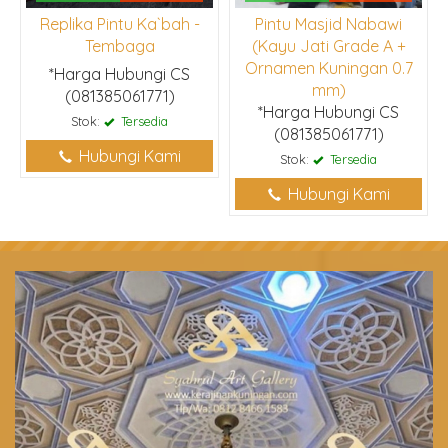
Replika Pintu Ka`bah -
Pintu Masjid Nabawi
Tembaga
(Kayu Jati Grade A +
Ornamen Kuningan 0.7
*Harga Hubungi CS
mm)
(081385061771)
*Harga Hubungi CS
Stok:
Tersedia
(081385061771)
Hubungi Kami
Stok:
Tersedia
Hubungi Kami