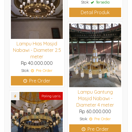
Stok:
Tersedia
Detail Produk
Lampu Hias Masjid
Nabawi - Diameter 2.5
meter
Rp 40.000.000
Stok:
Pre Order
Pre Order
Lampu Gantung
Paling Laris
Masjid Nabawi -
Diameter 4 meter
Rp 60.000.000
Stok:
Pre Order
Pre Order