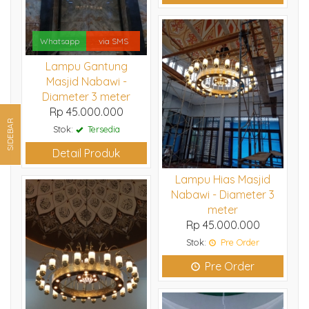
Whatsapp
via SMS
Lampu Gantung
Masjid Nabawi -
Diameter 3 meter
Rp 45.000.000
SIDEBAR
Stok:
Tersedia
Detail Produk
Lampu Hias Masjid
Nabawi - Diameter 3
meter
Rp 45.000.000
Stok:
Pre Order
Pre Order