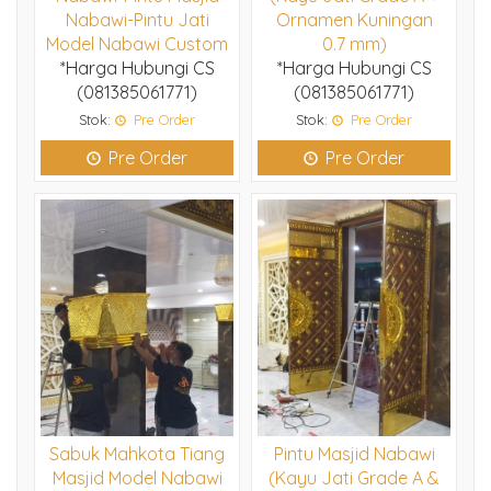
Nabawi-Pintu Jati
Ornamen Kuningan
Model Nabawi Custom
0.7 mm)
*Harga Hubungi CS
*Harga Hubungi CS
(081385061771)
(081385061771)
Stok:
Pre Order
Stok:
Pre Order
Pre Order
Pre Order
Sabuk Mahkota Tiang
Pintu Masjid Nabawi
Masjid Model Nabawi
(Kayu Jati Grade A &