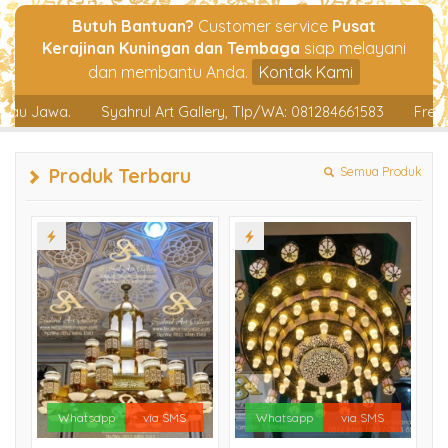
Butuh Bantuan?
Customer service
Pusat
Kerajinan Kuningan dan Tembaga
siap melayani
dan membantu Anda.
Kontak Kami
Syahrul Art Gallery, Tlp/WA: 081284661583
Free Ongkir & Free
Produk Terbaru
Semua Produk
Whatsapp
via SMS
Whatsapp
via SMS