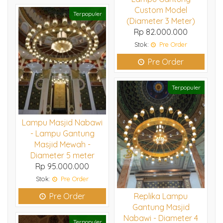
Custom Model
Terpopuler
(Diameter 3 Meter)
Rp 82.000.000
Stok:
Pre Order
Pre Order
Terpopuler
Lampu Masjid Nabawi
- Lampu Gantung
Masjid Mewah -
Diameter 5 meter
Rp 95.000.000
Stok:
Pre Order
Pre Order
Replika Lampu
Gantung Masjid
Nabawi - Diameter 4
Terpopuler