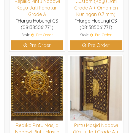
Replika Pintu Nabawi
Custom (Kayu Jati
Kayu Jati Pahatan
Grade A + Ornamen
Grade A
Kuningan 0.7 mm)
*Harga Hubungi CS
*Harga Hubungi CS
(081385061771)
(081385061771)
Stok:
Pre Order
Stok:
Pre Order
Pre Order
Pre Order
Replika Pintu Masjid
Pintu Masjid Nabawi
Nabawi-Pintu Masjid
(Kayu Jati Grade A +