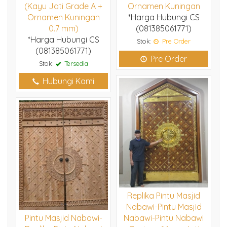
(Kayu Jati Grade A +
Ornamen Kuningan
Ornamen Kuningan
*Harga Hubungi CS
0.7 mm)
(081385061771)
*Harga Hubungi CS
Stok:
Pre Order
(081385061771)
Pre Order
Stok:
Tersedia
Hubungi Kami
Replika Pintu Masjid
Nabawi-Pintu Masjid
Pintu Masjid Nabawi-
Nabawi-Pintu Nabawi