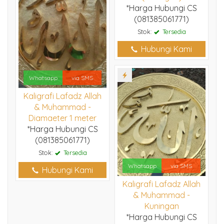
*Harga Hubungi CS
(081385061771)
Stok:
Tersedia
Hubungi Kami
Whatsapp
via SMS
Kaligrafi Lafadz Allah
& Muhammad -
Diamaeter 1 meter
*Harga Hubungi CS
(081385061771)
Stok:
Tersedia
Whatsapp
via SMS
Hubungi Kami
Kaligrafi Lafadz Allah
& Muhammad -
Kuningan
*Harga Hubungi CS