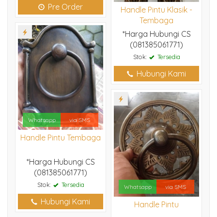
Pre Order
Handle Pintu Klasik -
Tembaga
*Harga Hubungi CS
(081385061771)
Stok:
Tersedia
Hubungi Kami
Whatsapp
via SMS
Handle Pintu Tembaga
*Harga Hubungi CS
(081385061771)
Stok:
Tersedia
Whatsapp
via SMS
Hubungi Kami
Handle Pintu