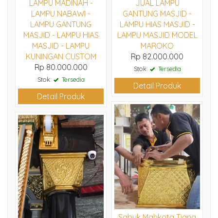
LAMPU MADINAH -
JUAL LAMPU
LAMPU NABAWI -
GANTUNG MASJID -
LAMPU GANTUNG
LAMPU HIAS MASJID -
MASJID - LAMPU HIAS
LAMPU MASJID MODEL
MASJID - LAMPU
MAROKO
KUNINGAN CUSTOM
Rp 82.000.000
Rp 80.000.000
Stok:
Tersedia
Stok:
Tersedia
Detail Produk
Detail Produk
Sabuk Mahkota Tiang