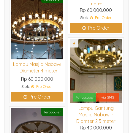
meter
Rp 60.000.000
Stok:
Pre Order
Pre Order
Lampu Masjid Nabawi
- Diameter 4 meter
Rp 60.000.000
Stok:
Pre Order
Pre Order
Whatsapp
via SMS
Lampu Gantung
Terpopuler
Masjid Nabawi -
Diamter 2.5 meter
Rp 40.000.000