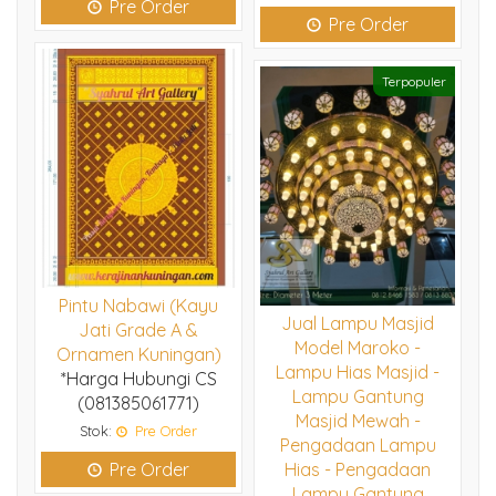
Pre Order
Pre Order
Terpopuler
Pintu Nabawi (Kayu
Jual Lampu Masjid
Jati Grade A &
Model Maroko -
Ornamen Kuningan)
Lampu Hias Masjid -
*Harga Hubungi CS
Lampu Gantung
(081385061771)
Masjid Mewah -
Stok:
Pre Order
Pengadaan Lampu
Pre Order
Hias - Pengadaan
Lampu Gantung