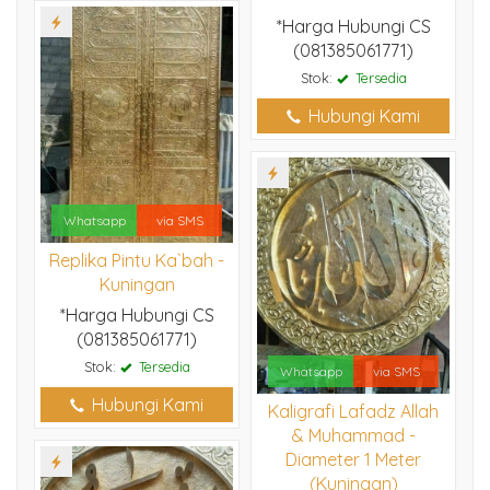
*Harga Hubungi CS
(081385061771)
Stok:
Tersedia
Hubungi Kami
Whatsapp
via SMS
Replika Pintu Ka`bah -
Kuningan
*Harga Hubungi CS
(081385061771)
Stok:
Tersedia
Whatsapp
via SMS
Hubungi Kami
Kaligrafi Lafadz Allah
& Muhammad -
Diameter 1 Meter
(Kuningan)