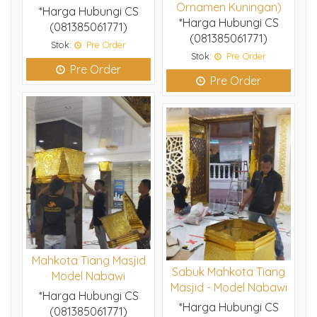
Ornamen Kuningan)
*Harga Hubungi CS
*Harga Hubungi CS
(081385061771)
(081385061771)
Stok:
Pre Order
Stok:
Pre Order
Pre Order
Pre Order
Mahkota Tiang Masjid
Sabuk Mahkota Tiang
Model Nabawi
Masjid - Model Nabawi
*Harga Hubungi CS
*Harga Hubungi CS
(081385061771)