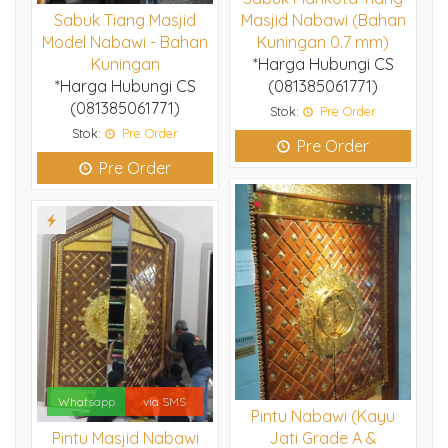
Sabuk Tiang Masjid
Masjid Nabawi (Bahan
Model Nabawi - Bahan
Kuningan 0.7 mm)
Kuningan
*Harga Hubungi CS
*Harga Hubungi CS
(081385061771)
(081385061771)
Stok:
Pre Order
Stok:
Pre Order
Pre Order
Pre Order
Whatsapp
via SMS
Pintu Nabawi (Kayu
Pintu Masjid Nabawi
Jati Grade A &