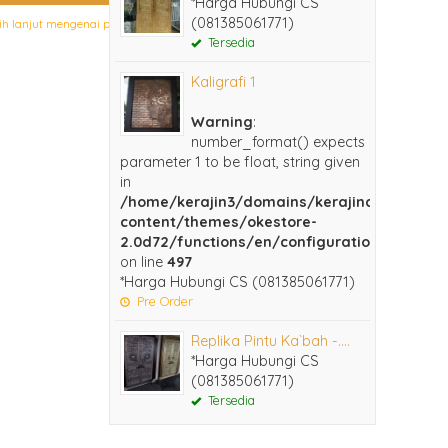
*Harga Hubungi CS
(081385061771)
ih lanjut mengenai pemesanan produk ini.
Tersedia
Kaligrafi 1
Warning
:
number_format() expects
parameter 1 to be float, string given
in
/home/kerajin3/domains/kerajinankuninga
content/themes/okestore-
2.0d72/functions/en/configuration.php
on line
497
*Harga Hubungi CS (081385061771)
Pre Order
Replika Pintu Ka`bah -....
*Harga Hubungi CS
(081385061771)
Tersedia