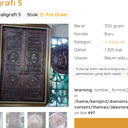
rafi 5
aligrafi 5
Stok:
Pre Order
Berat
:
300 gram
Kondisi
:
Baru
Kategori
:
∞ Kaligrafi
Dilihat
:
1.305 kali
Ulasan
:
Belum ada u
Hubungi kami secara langsung u
pemesanan yang lebih cepat!
Warning
: number_format() 
in
/home/kerajin3/domains
content/themes/okestore
on line
497