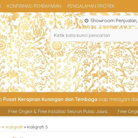
N
KONFIRMASI PEMBAYARAN
PENGALAMAN PROYEK
Showroom Penjualan, 
ce
Pusat Kerajinan Kuningan dan Tembaga
siap melayani d
& Free Installasi Seluruh Pulau Jawa.
Free Ongkir & Free Install
»
∞ Kaligrafi
»
Kaligrafi 5