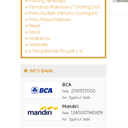
∞ Patung Tembaga
∞ Pemanas Makanan / Chafing Dish
∞ Pintu Ka`Bah (Miniatur Kuningan)
∞ Pintu Masjid Nabawi
∞ Relief
∞ Stool
∞ Walldecor
∞ Westafel
∞ z Pengalaman Proyek z ∞
INFO BANK
BCA
2761537000
Rek.
An. Syahrul Sidik
Mandiri
1240007940639
Rek.
An. Syahrul Sidik