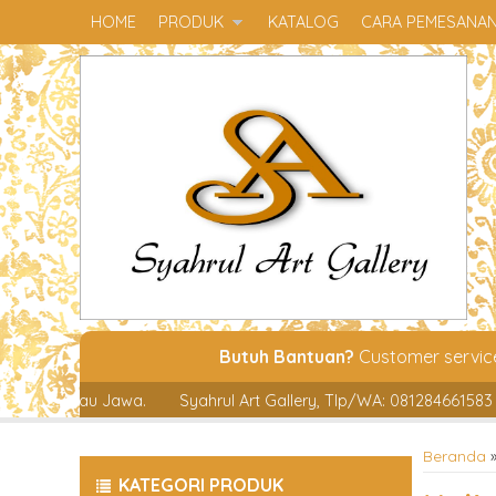
HOME
PRODUK
KATALOG
CARA PEMESANA
Butuh Bantuan?
Customer servi
awa.
Syahrul Art Gallery, Tlp/WA: 081284661583
Free Ongkir 
Beranda
KATEGORI PRODUK