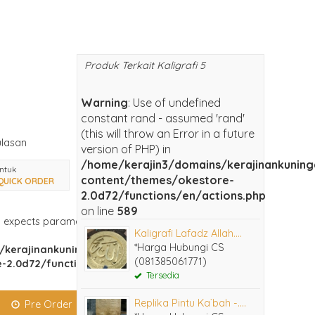
Produk Terkait Kaligrafi 5
Warning
: Use of undefined
constant rand - assumed 'rand'
(this will throw an Error in a future
lasan
version of PHP) in
/home/kerajin3/domains/kerajinankunin
ntuk
content/themes/okestore-
QUICK ORDER
2.0d72/functions/en/actions.php
on line
589
expects parameter 1 to be float, string given
Kaligrafi Lafadz Allah....
*Harga Hubungi CS
/kerajinankuningan.com/public_html/wp-
(081385061771)
-2.0d72/functions/en/configuration.php
Tersedia
Replika Pintu Ka`bah -....
Pre Order