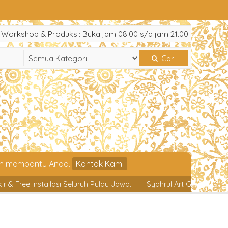
Workshop & Produksi: Buka jam 08.00 s/d jam 21.00
Cari
an membantu Anda.
Kontak Kami
asi Seluruh Pulau Jawa.
Syahrul Art Gallery, Tlp/WA: 081284661