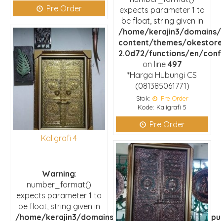
Pre Order
expects parameter 1 to
be float, string given in
/home/kerajin3/domains/
content/themes/okestor
2.0d72/functions/en/conf
on line
497
*Harga Hubungi CS
(081385061771)
Stok:
Pre Order
Kode: Kaligrafi 5
Pre Order
Kaligrafi 4
Warning
:
number_format()
expects parameter 1 to
be float, string given in
/home/kerajin3/domains/kerajinankuningan.com/pu