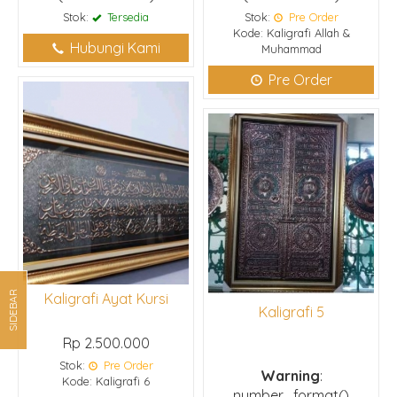
Stok:
Tersedia
Stok:
Pre Order
Kode: Kaligrafi Allah &
Hubungi Kami
Muhammad
Pre Order
SIDEBAR
Kaligrafi Ayat Kursi
Kaligrafi 5
Rp 2.500.000
Stok:
Pre Order
Warning
:
Kode: Kaligrafi 6
number_format()