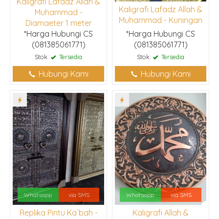
Kaligrafi Lafadz Allah &
Kaligrafi Lafadz Allah &
Muhammad -
Muhammad - Kuningan
Diamaeter 1 meter
*Harga Hubungi CS
*Harga Hubungi CS
(081385061771)
(081385061771)
Stok:
Tersedia
Stok:
Tersedia
Hubungi Kami
Hubungi Kami
Whatsapp
via SMS
Whatsapp
via SMS
Replika Pintu Ka`bah -
Kaligrafi Allah &