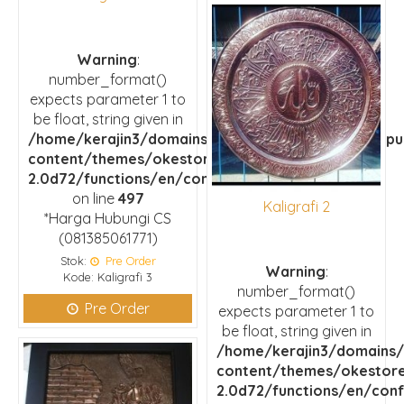
Warning
:
number_format()
expects parameter 1 to
be float, string given in
/home/kerajin3/domains/kerajinankuningan.com/pu
content/themes/okestore-
2.0d72/functions/en/configuration.php
on line
497
Kaligrafi 2
*Harga Hubungi CS
(081385061771)
Stok:
Pre Order
Warning
:
Kode: Kaligrafi 3
number_format()
Pre Order
expects parameter 1 to
be float, string given in
/home/kerajin3/domains/
content/themes/okestor
2.0d72/functions/en/conf