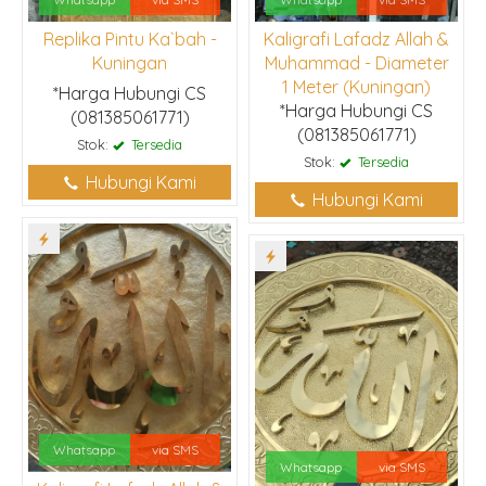
Replika Pintu Ka`bah -
Kaligrafi Lafadz Allah &
Kuningan
Muhammad - Diameter
1 Meter (Kuningan)
*Harga Hubungi CS
*Harga Hubungi CS
(081385061771)
(081385061771)
Stok:
Tersedia
Stok:
Tersedia
Hubungi Kami
Hubungi Kami
Whatsapp
via SMS
Whatsapp
via SMS