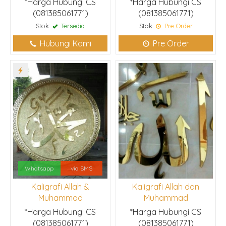
*Harga Hubungi CS
*Harga Hubungi CS
(081385061771)
(081385061771)
Stok:
Tersedia
Stok:
Pre Order
Hubungi Kami
Pre Order
Whatsapp
via SMS
Kaligrafi Allah &
Kaligrafi Allah dan
Muhammad
Muhammad
*Harga Hubungi CS
*Harga Hubungi CS
(081385061771)
(081385061771)