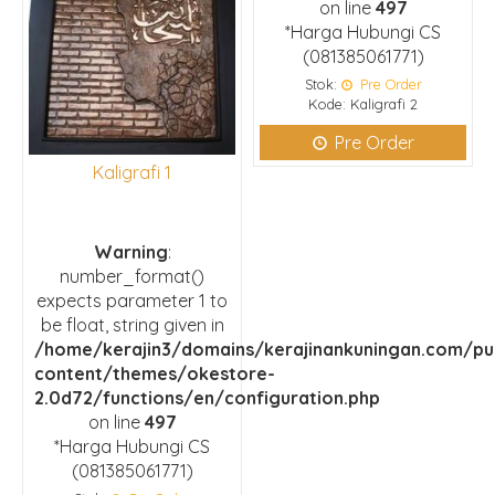
on line
497
*Harga Hubungi CS
(081385061771)
Stok:
Pre Order
Kode: Kaligrafi 2
Pre Order
Kaligrafi 1
Warning
:
number_format()
expects parameter 1 to
be float, string given in
/home/kerajin3/domains/kerajinankuningan.com/pu
content/themes/okestore-
2.0d72/functions/en/configuration.php
on line
497
*Harga Hubungi CS
(081385061771)