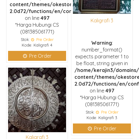
content/themes/okestore-
2.0d72/functions/en/configuration.php
on line
497
Kaligrafi 3
*Harga Hubungi CS
(081385061771)
Stok:
Pre Order
Warning
:
Kode: Kaligrafi 4
number_format()
Pre Order
expects parameter 1 to
be float, string given in
/home/kerajin3/domains/
content/themes/okestor
2.0d72/functions/en/conf
on line
497
*Harga Hubungi CS
(081385061771)
Stok:
Pre Order
Kode: Kaligrafi 3
Pre Order
Kaligrafi 3