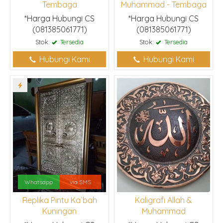
Tembaga
Muhammad - Tembaga
*Harga Hubungi CS
*Harga Hubungi CS
(081385061771)
(081385061771)
Stok:
Tersedia
Stok:
Tersedia
Hubungi Kami
Hubungi Kami
Whatsapp
via SMS
Replika Pintu Ka`bah
Kaligrafi Allah &
Kuningan
Muhammad