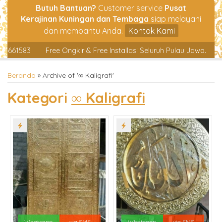
Butuh Bantuan?
Customer service
Pusat
Kerajinan Kuningan dan Tembaga
siap melayani
dan membantu Anda.
Kontak Kami
83
Free Ongkir & Free Installasi Seluruh Pulau Jawa.
Syahrul
Beranda
»
Archive of '∞ Kaligrafi'
Kategori
∞ Kaligrafi
Whatsapp
via SMS
Whatsapp
via SMS