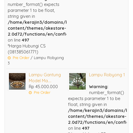
number_format() expects
parameter 1 to be float,
string given in
/home/kerajin3/domains/kerajinankuningan.com/public
content/themes/okestore-
2.0d72/functions/en/configuration.php
on line
497
*Harga Hubungi CS
(081385061771)
Pre Order
/ Lampu Robyong
3
Lampu Gantung
Lampu Robyong 1
Model Ma....
Rp 45.000.000
Warning
:
Pre Order
number_format()
expects parameter 1 to be
float, string given in
/home/kerajin3/domains/ker
content/themes/okestore-
2.0d72/functions/en/configu
on line
497