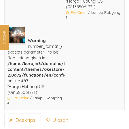
*Harga Hubungi CS
(081385061771)
Pre Order
/ Lampu Robyong
1
SIDEBAR
Warning
:
number_format()
expects parameter 1 to be
float, string given in
/home/kerajin3/domains/kerajinankuningan.com/public
content/themes/okestore-
2.0d72/functions/en/configuration.php
on line
497
*Harga Hubungi CS
(081385061771)
Pre Order
/ Lampu Robyong
4
Deskripsi
Ulasan