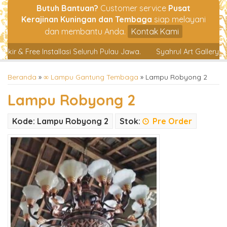
Butuh Bantuan?
Customer service
Pusat
Kerajinan Kuningan dan Tembaga
siap melayani
dan membantu Anda.
Kontak Kami
& Free Installasi Seluruh Pulau Jawa.
Syahrul Art Gallery, Tlp/
Beranda
»
∞ Lampu Gantung Tembaga
»
Lampu Robyong 2
Lampu Robyong 2
Kode: Lampu Robyong 2
Stok:
Pre Order