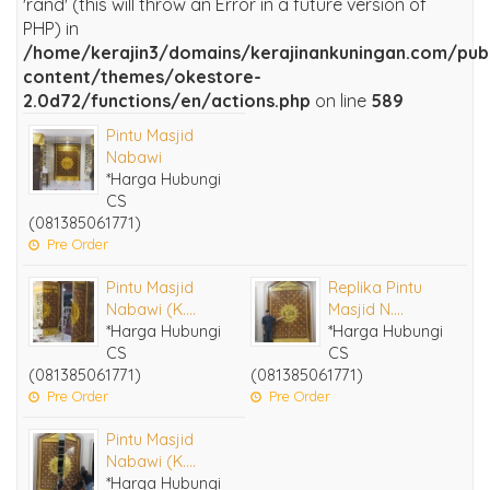
'rand' (this will throw an Error in a future version of
PHP) in
/home/kerajin3/domains/kerajinankuningan.com/pub
content/themes/okestore-
2.0d72/functions/en/actions.php
on line
589
Pintu Masjid
Nabawi
*Harga Hubungi
CS
(081385061771)
Pre Order
Pintu Masjid
Replika Pintu
Nabawi (K....
Masjid N....
*Harga Hubungi
*Harga Hubungi
CS
CS
(081385061771)
(081385061771)
Pre Order
Pre Order
Pintu Masjid
Nabawi (K....
*Harga Hubungi