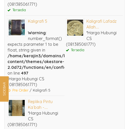
(081385061771)
Tersedia
Kaligrafi 5
Kaligrafi Lafadz
Allah....
Warning
:
*Harga Hubungi
number_format()
CS
expects parameter 1 to be
(081385061771)
float, string given in
Tersedia
/home/kerajin3/domains/kerajinankuningan.com/public
content/themes/okestore-
2.0d72/functions/en/configuration.php
on line
497
*Harga Hubungi CS
(081385061771)
SIDEBAR
Pre Order
/ Kaligrafi 5
Replika Pintu
Ka`bah -....
*Harga Hubungi
CS
(081385061771)